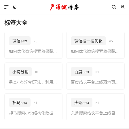




标签大全
微信seo
微信搜一搜优化
×5
×5
如何优化微信搜索效果获得微信搜索流量（微信搜一搜优化快速入门）
如何优化微信搜索效果获得微信搜索流量（微信搜一搜优化快速入门）
小说分销
百度seo
×1
×1
另类小说分销玩法，利用公众号截流，日入1000+很简单
百度站长平台上线落地页视频转存功能，确保专业问答视频资源的质量和稳定性
神马seo
头条seo
×1
×1
神马搜索小说结构化数据格式规范
头条搜索站长平台上线自动收录功能，有利于新页面更快被头条搜索发现并收录